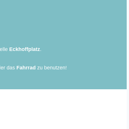
telle
Eckhoffplatz
.
er das
Fahrrad
zu benutzen!
 School in Lurup.