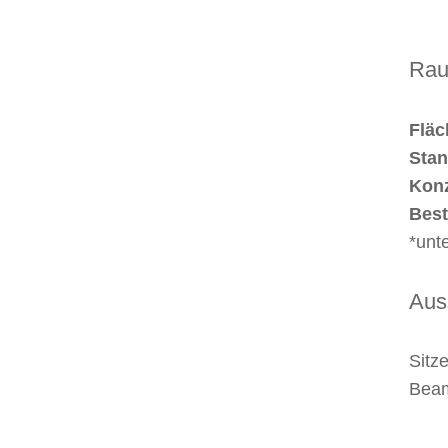
Rau
Fläc
Stan
Konz
Best
*unt
Aus
Sitz
Beam