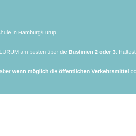
chule in Hamburg/Lurup.
das LURUM am besten über die
Buslinien 2 oder 3
, Haltes
 aber
wenn möglich
die
öffentlichen Verkehrsmittel
od
äßig über aktuelle Entwicklungen rund um die Community