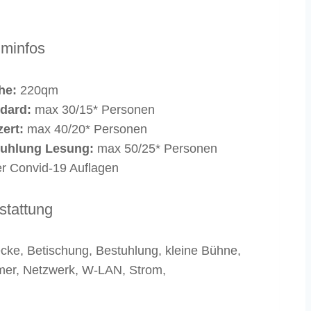
minfos
he:
220qm
dard:
max 30/15* Personen
ert:
max 40/20* Personen
uhlung Lesung:
max 50/25* Personen
er Convid-19 Auflagen
stattung
ecke, Betischung, Bestuhlung, kleine Bühne,
er, Netzwerk, W-LAN, Strom,