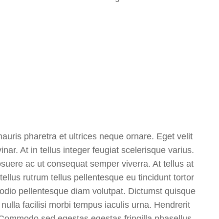
auris pharetra et ultrices neque ornare. Eget velit
inar. At in tellus integer feugiat scelerisque varius.
 posuere ac ut consequat semper viverra. At tellus at
llus rutrum tellus pellentesque eu tincidunt tortor
t odio pellentesque diam volutpat. Dictumst quisque
nulla facilisi morbi tempus iaculis urna. Hendrerit
. Commodo sed egestas egestas fringilla phasellus