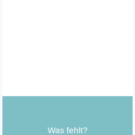
Immer auf dem Laufenden
Mit unserem Newsletter informieren wir dich
regelmäßig über aktuelle Entwicklungen rund
um die Community School in Lurup.
Zum Newsletter
Was fehlt?