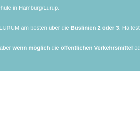
chule in Hamburg/Lurup.
das LURUM am besten über die
Buslinien 2 oder 3
, Haltes
 aber
wenn möglich
die
öffentlichen Verkehrsmittel
od
äßig über aktuelle Entwicklungen rund um die Community