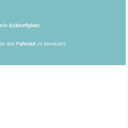
telle
Eckhoffplatz
.
er das
Fahrrad
zu benutzen!
 School in Lurup.