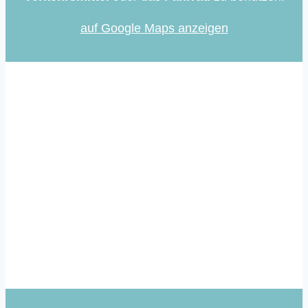
auf Google Maps anzeigen
Immer auf dem Laufenden
Mit unserem Newsletter informieren wir dich
regelmäßig über aktuelle Entwicklungen rund
um die Community School in Lurup.
Zum Newsletter