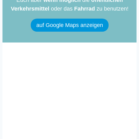
Verkehrsmittel
oder das
Fahrrad
zu benutzen!
auf Google Maps anzeigen
Immer auf dem Laufenden
Mit unserem Newsletter informieren wir dich
regelmäßig über aktuelle Entwicklungen rund
um die Community School in Lurup.
Zum Newsletter