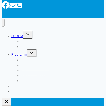
Untermenü
LURUM
umschalten
Moin!
Über uns
Untermenü
Programm
umschalten
Übersicht
Bildungsprogramm
Kulturprogramm
Beratungsangebot
aktuelle Termine
Blog
Kontakt