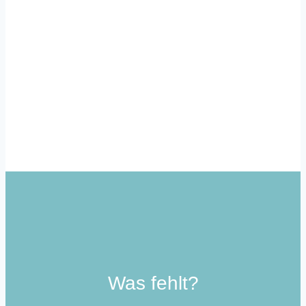
Mit unserem Newsletter informieren wir dich
regelmäßig über aktuelle Entwicklungen rund
um die Community School in Lurup.
Zum Newsletter
Was fehlt?