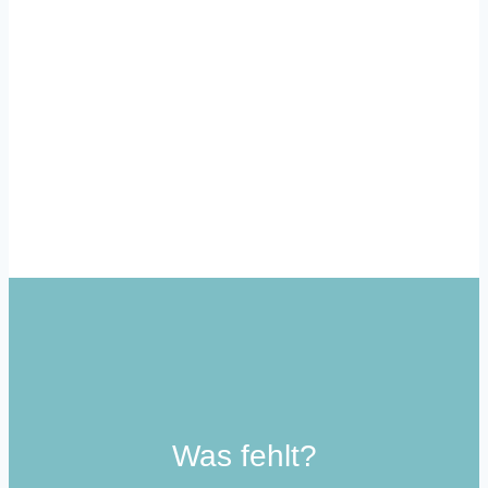
Mit unserem Newsletter informieren wir dich
regelmäßig über aktuelle Entwicklungen rund
um die Community School in Lurup.
Zum Newsletter
Was fehlt?