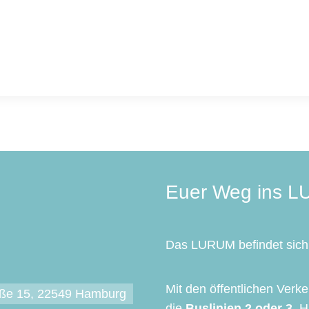
Euer Weg ins 
Das LURUM befindet sich 
Mit den öffentlichen Verk
aße 15, 22549 Hamburg
die
Buslinien 2 oder 3
, H