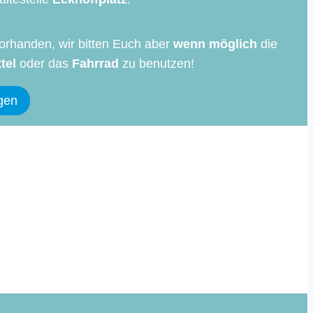
orhanden, wir bitten Euch aber
wenn möglich
die
tel
oder das
Fahrrad
zu benutzen!
gen