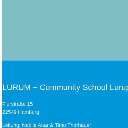
LURUM – Community School Luru
Flurstraße 15
22549 Hamburg
Leitung: Nabila Attar & Timo Thorhauer