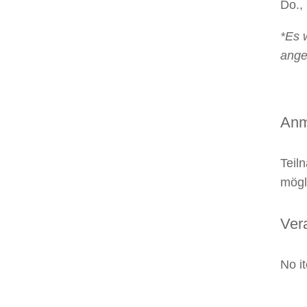
Do.,
*Es 
ange
Anm
Teil
mögl
Vera
No i