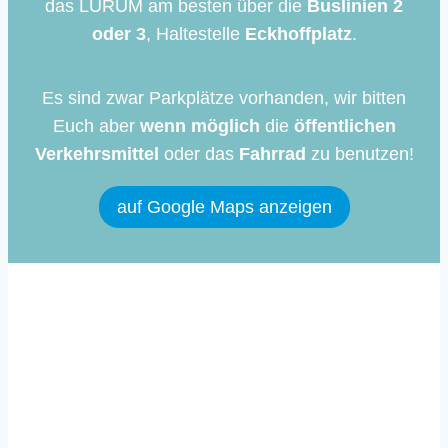
das LURUM am besten über die
Buslinien 2
oder 3
, Haltestelle
Eckhoffplatz
.
Es sind zwar Parkplätze vorhanden, wir bitten
Euch aber
wenn möglich
die
öffentlichen
Verkehrsmittel
oder das
Fahrrad
zu benutzen!
auf Google Maps anzeigen
Immer auf dem Laufenden
Mit unserem Newsletter informieren wir dich
regelmäßig über aktuelle Entwicklungen rund
um die Community School in Lurup.