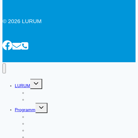
© 2026 LURUM
Untermenü
LURUM
umschalten
Moin!
Über uns
Untermenü
Programm
umschalten
Übersicht
Bildungsprogramm
Kulturprogramm
Beratungsangebot