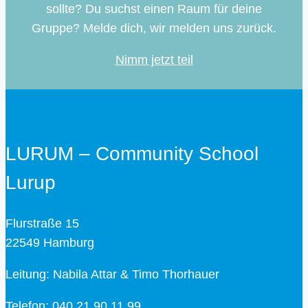
sollte? Du suchst einen Raum für deine
Gruppe? Melde dich, wir melden uns zurück.
Nimm jetzt teil
LURUM – Community School
Lurup
Flurstraße 15
22549 Hamburg
Leitung: Nabila Attar & Timo Thorhauer
Telefon: 040 21 90 11 99