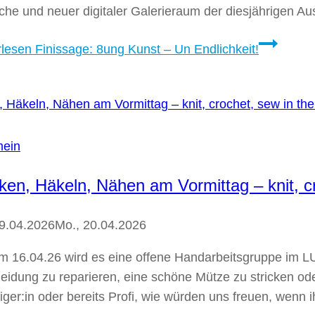
che und neuer digitaler Galerieraum der diesjährigen Au
rlesen
Finissage: 8ung Kunst – Un Endlichkeit!
mein
cken, Häkeln, Nähen am Vormittag – knit, c
09.04.2026
Mo., 20.04.2026
m 16.04.26 wird es eine offene Handarbeitsgruppe im L
leidung zu reparieren, eine schöne Mütze zu stricken od
iger:in oder bereits Profi, wie würden uns freuen, wenn