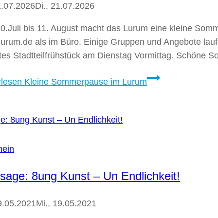
1.07.2026
Di., 21.07.2026
.Juli bis 11. August macht das Lurum eine kleine Somme
urum.de als im Büro. Einige Gruppen und Angebote laufe
tes Stadtteilfrühstück am Dienstag Vormittag. Schöne S
rlesen
Kleine Sommerpause im Lurum
mein
ssage: 8ung Kunst – Un Endlichkeit!
9.05.2021
Mi., 19.05.2021