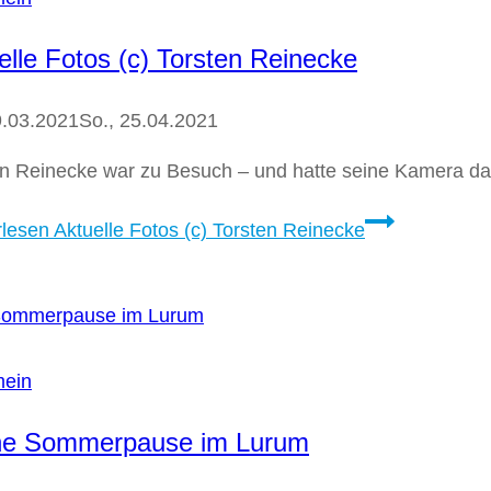
elle Fotos (c) Torsten Reinecke
9.03.2021
So., 25.04.2021
en Reinecke war zu Besuch – und hatte seine Kamera da
rlesen
Aktuelle Fotos (c) Torsten Reinecke
mein
ne Sommerpause im Lurum