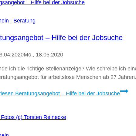
mein
|
Beratung
tungsangebot – Hilfe bei der Jobsuche
23.04.2020
Mo., 18.05.2020
nde ich die richtige Stellenanzeige? Wie schreibe ich 
eratungsangebot für arbeitslose Menschen ab 27 Jahren
rlesen
Beratungsangebot – Hilfe bei der Jobsuche
mein