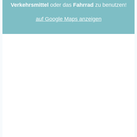
Verkehrsmittel
oder das
Fahrrad
zu benutzen!
auf Google Maps anzeigen
Immer auf dem Laufenden
Mit unserem Newsletter informieren wir dich
regelmäßig über aktuelle Entwicklungen rund
um die Community School in Lurup.
Zum Newsletter