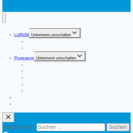
LURUM
Untermenü umschalten
Moin!
Über uns
Programm
Untermenü umschalten
Übersicht
Bildungsprogramm
Kulturprogramm
Beratungsangebot
aktuelle Termine
Blog
Kontakt
Suchen nach: