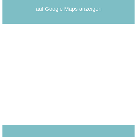
auf Google Maps anzeigen
Immer auf dem Laufenden
Mit unserem Newsletter informieren wir dich
regelmäßig über aktuelle Entwicklungen rund
um die Community School in Lurup.
Zum Newsletter